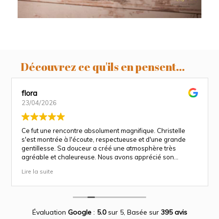
Découvrez ce qu'ils en pensent...
flora
23/04/2026
Ce fut une rencontre absolument magnifique. Christelle
s'est montrée à l'écoute, respectueuse et d'une grande
gentillesse. Sa douceur a créé une atmosphère très
agréable et chaleureuse. Nous avons apprécié son
approche attentionnée tout au long des séances
Lire la suite
(grossesse et naissance). Ce fut une expérience des plus
magnifiques.
Des photos merveilleuse qui capture des moment
inoubliable.
Encore merci infiniment.
Évaluation
Google
:
5.0
sur 5,
Basée sur
395 avis