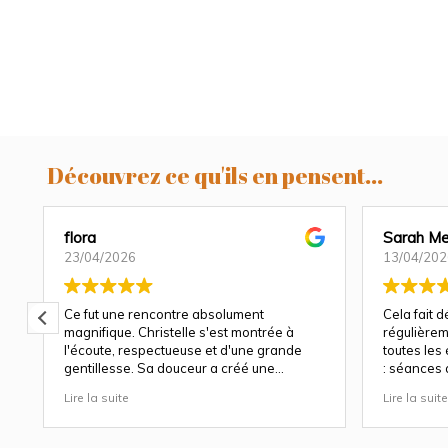
Découvrez ce qu'ils en pensent...
flora
Sarah Me
23/04/2026
13/04/202
Ce fut une rencontre absolument
Cela fait 
magnifique. Christelle s'est montrée à
régulièrem
l'écoute, respectueuse et d'une grande
toutes les
gentillesse. Sa douceur a créé une
: séances 
atmosphère très agréable et chaleureuse.
et à chaqu
Lire la suite
Lire la suite
Nous avons apprécié son approche
Christelle 
attentionnée tout au long des séances
capturer b
(grossesse et naissance). Ce fut une
fige les ém