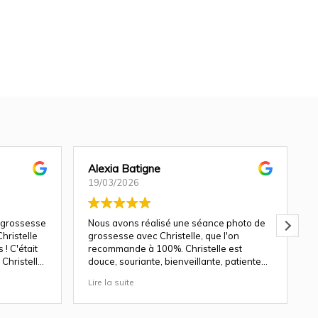
Alexia Batigne
19/03/2026
 grossesse
Nous avons réalisé une séance photo de
hristelle
grossesse avec Christelle, que l'on
! C'était
recommande à 100%. Christelle est
Christelle
douce, souriante, bienveillante, patiente
avec les enfants.
Lire la suite
L
ndu génial
Les décors du studio sont magnifiques, et
le rendu des photos est top. Nous y
revenons avec plaisir pour une séance