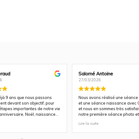
raud
Salomé Antoine
6
27/03/2026
déjà 9 ans que nous passons
Nous avons réalisé une séance
ent devant son objectif, pour
et une séance naissance avec C
 étapes importantes de notre vie
et nous en sommes très satisfais 
anniversaire, Noël, naissance…
notre première séance photo et 
e fois, la magie opère
a su nous guider et nous mettre
Lire la suite
parfaitement à l'aise pour un re
a un talent rare : celui de
!
ien plus que des images. Elle
otions, les regards, les éclats