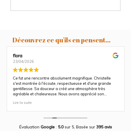
Découvrez ce qu'ils en pensent...
flora
23/04/2026
Ce fut une rencontre absolument magnifique. Christelle
s'est montrée à l'écoute, respectueuse et d'une grande
gentillesse. Sa douceur a créé une atmosphère très
agréable et chaleureuse. Nous avons apprécié son
approche attentionnée tout au long des séances
Lire la suite
(grossesse et naissance). Ce fut une expérience des plus
magnifiques.
Des photos merveilleuse qui capture des moment
inoubliable.
Encore merci infiniment.
Évaluation
Google
:
5.0
sur 5,
Basée sur
395 avis