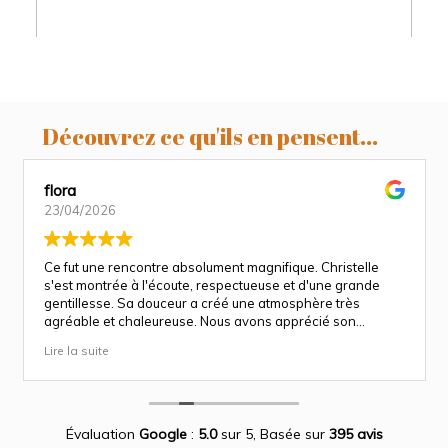
Découvrez ce qu'ils en pensent...
flora
23/04/2026
Ce fut une rencontre absolument magnifique. Christelle
s'est montrée à l'écoute, respectueuse et d'une grande
gentillesse. Sa douceur a créé une atmosphère très
agréable et chaleureuse. Nous avons apprécié son
approche attentionnée tout au long des séances
Lire la suite
(grossesse et naissance). Ce fut une expérience des plus
magnifiques.
Des photos merveilleuse qui capture des moment
inoubliable.
Encore merci infiniment.
Évaluation
Google
:
5.0
sur 5,
Basée sur
395 avis