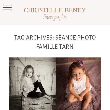
CHRISTELLE BENEY
Photographie
TAG ARCHIVES:
SÉANCE PHOTO
FAMILLE TARN
Théa & Zoé, séance enfant famille en
studio Toulouse, Castres et Revel