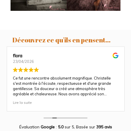
Découvrez ce qu'ils en pensent...
flora
23/04/2026
Ce fut une rencontre absolument magnifique. Christelle
s'est montrée à l'écoute, respectueuse et d'une grande
gentillesse. Sa douceur a créé une atmosphère très
agréable et chaleureuse. Nous avons apprécié son
approche attentionnée tout au long des séances
Lire la suite
(grossesse et naissance). Ce fut une expérience des plus
magnifiques.
Des photos merveilleuse qui capture des moment
inoubliable.
Encore merci infiniment.
Évaluation
Google
:
5.0
sur 5,
Basée sur
395 avis