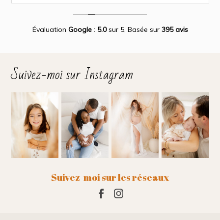
magnifiques.
Des photos merveilleuse qui capture des moment
inoubliable.
Encore merci infiniment.
Évaluation
Google
:
5.0
sur 5,
Basée sur
395 avis
Suivez-moi sur Instagram
Suivez-moi sur les réseaux