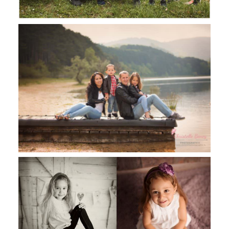
Maéline & Maxime séance famille
extérieur
Théa & Zoé, séance enfant famille en
studio Toulouse, Castres et Revel