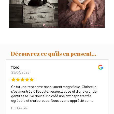
Découvrez ce qu'ils en pensent...
flora
23/04/2026
Ce fut une rencontre absolument magnifique. Christelle
s'est montrée à l'écoute, respectueuse et d'une grande
gentillesse. Sa douceur a créé une atmosphère très
agréable et chaleureuse. Nous avons apprécié son
approche attentionnée tout au long des séances
Lire la suite
(grossesse et naissance). Ce fut une expérience des plus