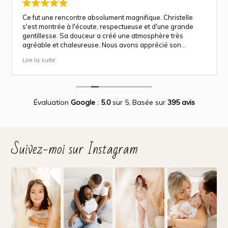
Ce fut une rencontre absolument magnifique. Christelle
s'est montrée à l'écoute, respectueuse et d'une grande
gentillesse. Sa douceur a créé une atmosphère très
agréable et chaleureuse. Nous avons apprécié son
approche attentionnée tout au long des séances
Lire la suite
(grossesse et naissance). Ce fut une expérience des plus
magnifiques.
Des photos merveilleuse qui capture des moment
inoubliable.
Encore merci infiniment.
Évaluation
Google
:
5.0
sur 5,
Basée sur
395 avis
Suivez-moi sur Instagram