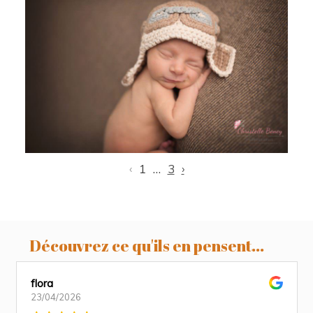
Enzo, 8 jours, séance nouveau-né
Castres, photographe nouveau-né
Castres, Toulouse, Revel
‹
1
…
3
›
Découvrez ce qu'ils en pensent...
flora
23/04/2026