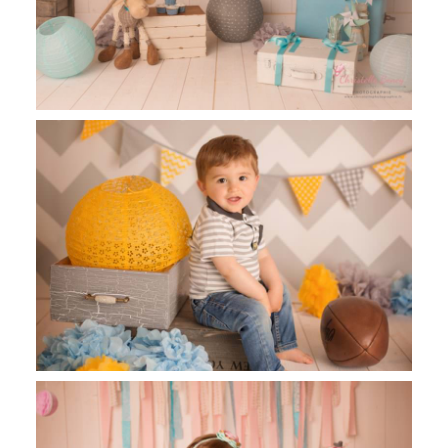
Revel
Gabriel , séance anniversaire , smash
the cake toulouse