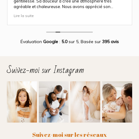
gentillesse. Sa douceur a créé une atmosphère très
agréable et chaleureuse. Nous avons apprécié son
approche attentionnée tout au long des séances
Lire la suite
(grossesse et naissance). Ce fut une expérience des plus
magnifiques.
Des photos merveilleuse qui capture des moment
inoubliable.
Encore merci infiniment.
Évaluation
Google
:
5.0
sur 5,
Basée sur
395 avis
Suivez-moi sur Instagram
Suivez-moi sur les réseaux