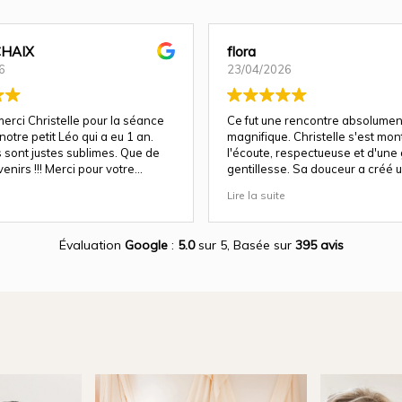
 CHAIX
flora
6
23/04/2026
erci Christelle pour la séance
Ce fut une rencontre absolumen
otre petit Léo qui a eu 1 an.
magnifique. Christelle s'est mon
 sont justes sublimes. Que de
l'écoute, respectueuse et d'une
enirs !!! Merci pour votre
gentillesse. Sa douceur a créé 
e et votre professionnalisme.
atmosphère très agréable et ch
Lire la suite
Nous avons apprécié son appr
attentionnée tout au long des 
(grossesse et naissance). Ce fu
Évaluation
Google
:
5.0
sur 5,
Basée sur
395 avis
expérience des plus magnifique
Des photos merveilleuse qui ca
moment inoubliable.
Encore merci infiniment.