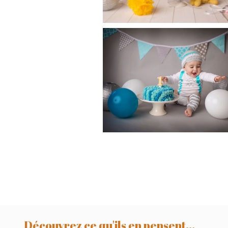
Téo, séance
anniversaire, 1 an
studio Revel, Castr
Toulouse
Découvrez ce qu'ils en pensent...