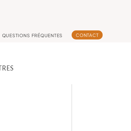
CONTACT
QUESTIONS FRÉQUENTES
TRES
ylan, 1 an, séance
anniversaire ,
otographe enfant
Toulouse