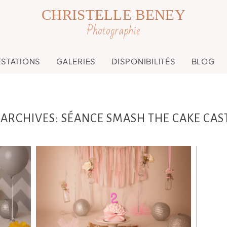
CHRISTELLE BENEY
Photographie
ESTATIONS
GALERIES
DISPONIBILITÉS
BLOG
 ARCHIVES:
SÉANCE SMASH THE CAKE CAS
e
D
sh
Emma, 2 ans ,séance
e,
anniversaire studio
Ph