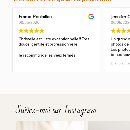
Emma Poulaillon
Jennifer
09/05/2026
06/05/202
Christelle est juste exceptionnelle !! Très
Un grand m
douce, gentille et professionnelle
photos de n
Les photos
beaux souv
Je recommande les yeux fermés
gentilless
Lire la suite
Suivez-moi sur Instagram