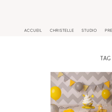
ACCUEIL
CHRISTELLE
STUDIO
PR
TAG
Raphaël, séanc
anniversaire, sma
the cake Toulous
Castres, Revel