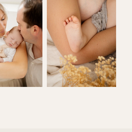
séance unique. Elle prend le temps de
nous conseiller en amont (tenues,
ambiance…), de comprendre nos envies,
et nous guide avec bienveillance tout au
long de la séance.
Mais au-delà de son talent, c’est surtout
une personne qui travaille avec le cœur.
Elle met toute son énergie, toute sa
sensibilité, pour raconter notre histoire en
images… et ça se ressent profondément
dans le résultat.
Alors simplement : merci, mille fois merci
pour tous ces souvenirs inestimables
Et bien sûr… nous reviendrons encore et
encore, les yeux fermés.Il