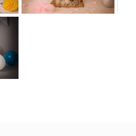
 en
es,