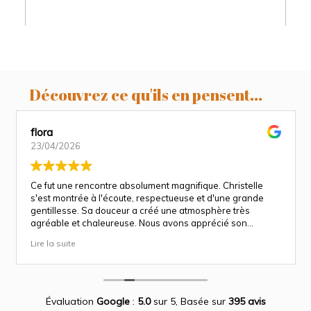
Découvrez ce qu'ils en pensent...
flora
23/04/2026
Ce fut une rencontre absolument magnifique. Christelle
s'est montrée à l'écoute, respectueuse et d'une grande
gentillesse. Sa douceur a créé une atmosphère très
agréable et chaleureuse. Nous avons apprécié son
approche attentionnée tout au long des séances
Lire la suite
(grossesse et naissance). Ce fut une expérience des plus
magnifiques.
Des photos merveilleuse qui capture des moment
inoubliable.
Encore merci infiniment.
Évaluation
Google
:
5.0
sur 5,
Basée sur
395 avis