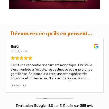
Découvrez ce qu'ils en pensent...
flora
23/04/2026
Ce fut une rencontre absolument magnifique. Christelle
s'est montrée à l'écoute, respectueuse et d'une grande
gentillesse. Sa douceur a créé une atmosphère très
agréable et chaleureuse. Nous avons apprécié son
approche attentionnée tout au long des séances
Lire la suite
(grossesse et naissance). Ce fut une expérience des plus
magnifiques.
Des photos merveilleuse qui capture des moment
inoubliable.
Encore merci infiniment.
Évaluation
Google
:
5.0
sur 5,
Basée sur
395 avis