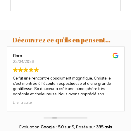
Découvrez ce qu'ils en pensent...
flora
23/04/2026
Ce fut une rencontre absolument magnifique. Christelle
s'est montrée à l'écoute, respectueuse et d'une grande
gentillesse. Sa douceur a créé une atmosphère très
agréable et chaleureuse. Nous avons apprécié son
approche attentionnée tout au long des séances
Lire la suite
(grossesse et naissance). Ce fut une expérience des plus
magnifiques.
Des photos merveilleuse qui capture des moment
inoubliable.
Encore merci infiniment.
Évaluation
Google
:
5.0
sur 5,
Basée sur
395 avis