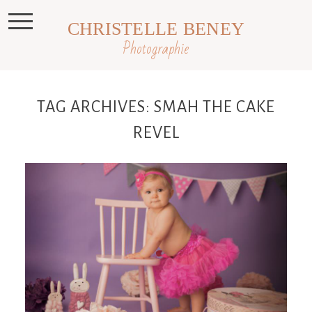
CHRISTELLE BENEY
Photographie
TAG ARCHIVES:
SMAH THE CAKE
REVEL
Eléna, mini séance anniversaire ,
smash the cake Toulouse, Castres,
Revel