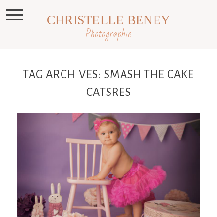
CHRISTELLE BENEY
Photographie
TAG ARCHIVES:
SMASH THE CAKE
CATSRES
Eléna, mini séance anniversaire ,
smash the cake Toulouse, Castres,
Revel