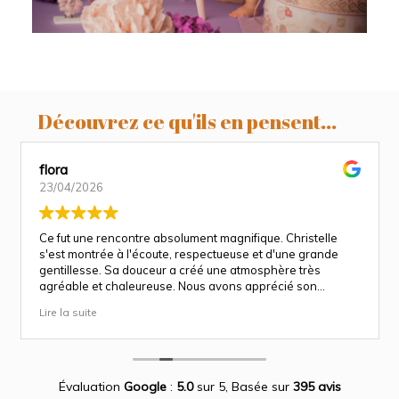
Découvrez ce qu'ils en pensent...
flora
23/04/2026
Ce fut une rencontre absolument magnifique. Christelle
s'est montrée à l'écoute, respectueuse et d'une grande
gentillesse. Sa douceur a créé une atmosphère très
agréable et chaleureuse. Nous avons apprécié son
approche attentionnée tout au long des séances
Lire la suite
(grossesse et naissance). Ce fut une expérience des plus
magnifiques.
Des photos merveilleuse qui capture des moment
inoubliable.
Encore merci infiniment.
Évaluation
Google
:
5.0
sur 5,
Basée sur
395 avis