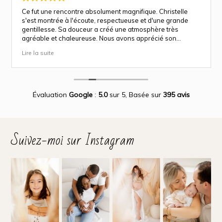
Ce fut une rencontre absolument magnifique. Christelle
s'est montrée à l'écoute, respectueuse et d'une grande
gentillesse. Sa douceur a créé une atmosphère très
agréable et chaleureuse. Nous avons apprécié son
approche attentionnée tout au long des séances
Lire la suite
(grossesse et naissance). Ce fut une expérience des plus
magnifiques.
Des photos merveilleuse qui capture des moment
inoubliable.
Encore merci infiniment.
Évaluation
Google
:
5.0
sur 5,
Basée sur
395 avis
Suivez-moi sur Instagram