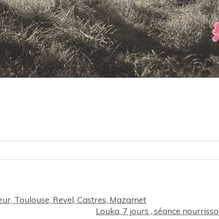
lié sur le site) Des champs sont obligatoires *
ieur, Toulouse, Revel, Castres, Mazamet
Louka, 7 jours , séance nourrisso