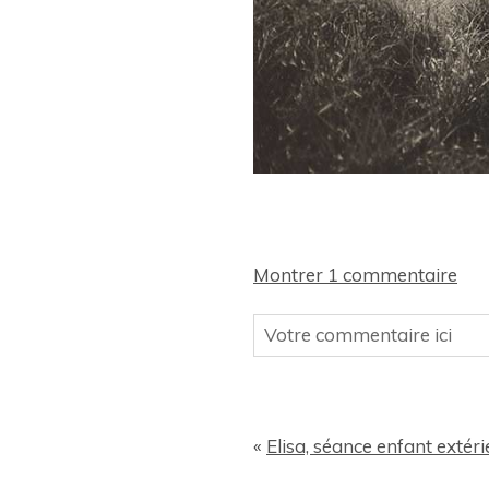
Montrer
1 commentaire
Votre commentaire ici
Votre Email (ne sera pas pub
«
Elisa, séance enfant extér