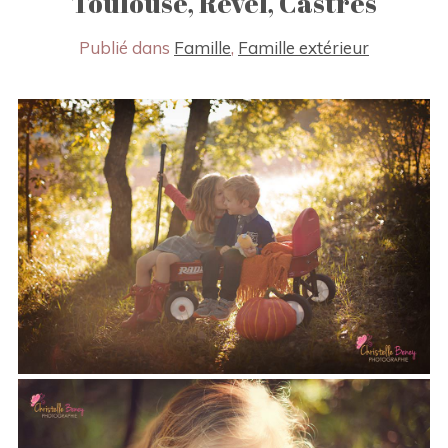
Toulouse, Revel, Castres
Publié dans
Famille
,
Famille extérieur