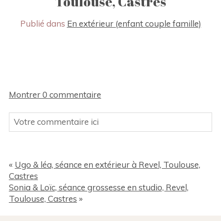
Toulouse, Castres
Publié dans
En extérieur (enfant couple famille)
Montrer
0 commentaire
Votre commentaire ici
Votre Email (ne sera pas publié sur le site) Des
champs sont obligatoires *
«
Ugo & léa, séance en extérieur à Revel, Toulouse,
Castres
Sonia & Loïc, séance grossesse en studio, Revel,
Toulouse, Castres
»