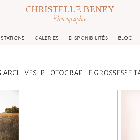
CHRISTELLE BENEY
Photographie
ESTATIONS
GALERIES
DISPONIBILITÉS
BLOG
G ARCHIVES:
PHOTOGRAPHE GROSSESSE T
Pho
ance
Lucie, séance
Tou
ans
grossesse en studio
Toulouse
T