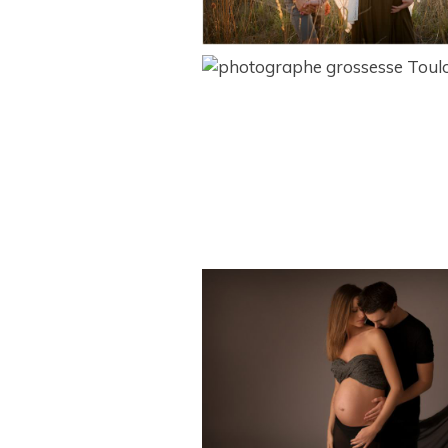
Photographe gross
Toulouse et ses
environs
Alizée et Florent
séance grossesse 
studio Revel