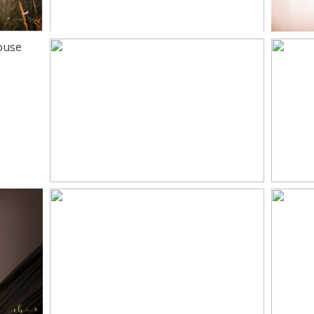
esse
Marine et Michel,
séance grossesse Revel
gro
,
Laura & Damien ,
en
séance grossesse en
g
extérieur