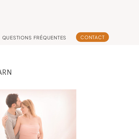
CONTACT
QUESTIONS FRÉQUENTES
ARN
tographe grossesse
louse, séance photo
grossesse studio
oulouse Castres et