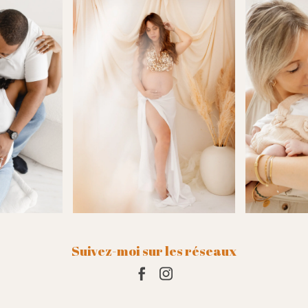
t si juste rendent chaque
que. Elle prend le temps de
iller en amont (tenues,
), de comprendre nos envies,
ide avec bienveillance tout au
 séance.
là de son talent, c’est surtout
ne qui travaille avec le cœur.
ute son énergie, toute sa
, pour raconter notre histoire en
t ça se ressent profondément
ultat.
ement : merci, mille fois merci
ces souvenirs inestimables
r… nous reviendrons encore et
s yeux fermés.Il
Suivez-moi sur les réseaux