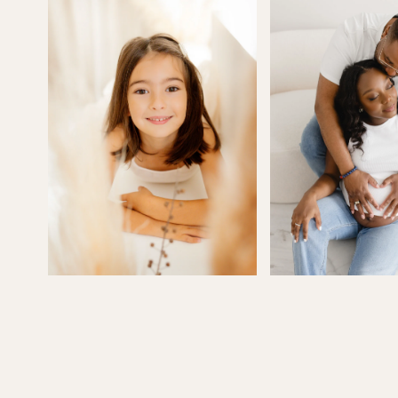
et son goû
séance uni
nous conse
ambiance…
et nous gu
long de la
Mais au-de
une person
Elle met to
sensibilité
images… e
dans le rés
Alors simpl
pour tous 
Et bien sû
encore, le