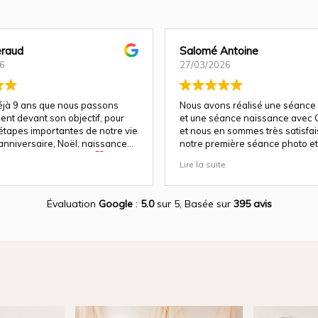
raud
Salomé Antoine
6
27/03/2026
déjà 9 ans que nous passons
Nous avons réalisé une séance
ent devant son objectif, pour
et une séance naissance avec C
 étapes importantes de notre vie
et nous en sommes très satisfais 
anniversaire, Noël, naissance…
notre première séance photo et 
e fois, la magie opère
a su nous guider et nous mettre
Lire la suite
parfaitement à l'aise pour un re
a un talent rare : celui de
!
ien plus que des images. Elle
otions, les regards, les éclats
Évaluation
Google
:
5.0
sur 5,
Basée sur
395 avis
es instants précieux qui passent
t qu’elle rend éternels.
e avec les enfants est tout
t incroyable. Même avec les
, elle réussit à créer des clichés
leins de vie et d’authenticité. On
diatement son expérience, sa
 son amour pour ce qu’elle fait.
s, son sens du détail, du beau,