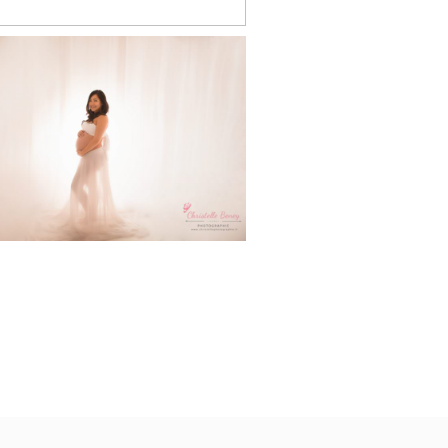
Anna & Mathieu,
séance grossesse
dio Toulouse, Revel
et Castres