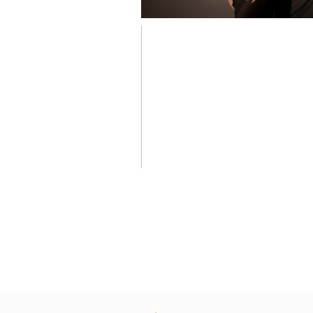
Mélanie et Floria
séance grossesse 
studio Toulouse
Castres et Revel