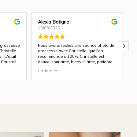
Alexia Batigne
19/03/2026
 grossesse
Nous avons réalisé une séance photo de
hristelle
grossesse avec Christelle, que l'on
! C'était
recommande à 100%. Christelle est
Christelle
douce, souriante, bienveillante, patiente
avec les enfants.
Lire la suite
L
ndu génial
Les décors du studio sont magnifiques, et
le rendu des photos est top. Nous y
revenons avec plaisir pour une séance
nouveau né en avril.
Merci pour ton travail de qualité
b