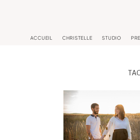
ACCUEIL
CHRISTELLE
STUDIO
PR
TA
Carine et Cyril, sé
photo Grossesse d
le Lauragais