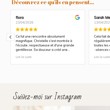
Découvrez ce qu'ils en pensent...
flora
Sarah Me
23/04/2026
13/04/202
Ce fut une rencontre absolument
Cela fait 
magnifique. Christelle s'est montrée à
régulièrem
l'écoute, respectueuse et d'une grande
toutes les
gentillesse. Sa douceur a créé une
: séances 
atmosphère très agréable et chaleureuse.
et à chaqu
Lire la suite
Lire la suite
Nous avons apprécié son approche
Christelle 
attentionnée tout au long des séances
capturer b
(grossesse et naissance). Ce fut une
fige les ém
expérience des plus magnifiques.
de rire, c
Des photos merveilleuse qui capture des
trop vite e
moment inoubliable.
Sa patienc
Encore merci infiniment.
simplemen
plus petits
Suivez-moi sur Instagram
naturels, p
sent immé
douceur et
Son univer