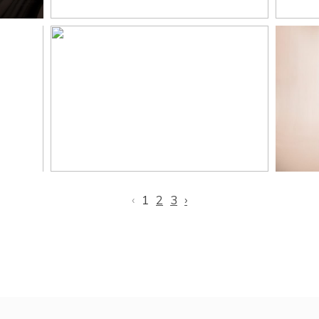
n,
Mélanie, séance photo
en
grossesse extérieur,
,
Toulouse, Castres et
stu
Revel
‹
1
2
3
›