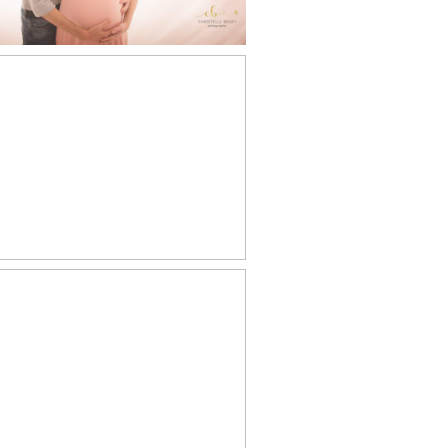
Revel
Florence, séance
ssesse en extérieur
Maria, séance
rossesse en studio
Revel