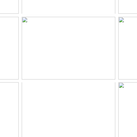
ce
Maeliss & Bastien,
M
,
photographe grossesse
sé
Toulouse, Castres et
e
e,
Revel
Jul
 ,
Jessica & Cyril,
gro
esse
photographe grossesse
pho
Castres, Toulouse