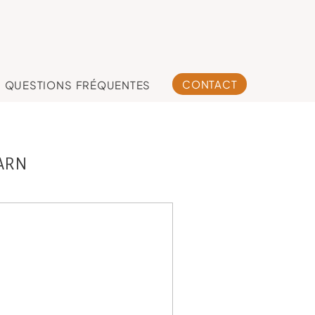
CONTACT
QUESTIONS FRÉQUENTES
ARN
rgaux ,Yannick &
n, séance grossesse
studio, photographe
rossesse Toulouse