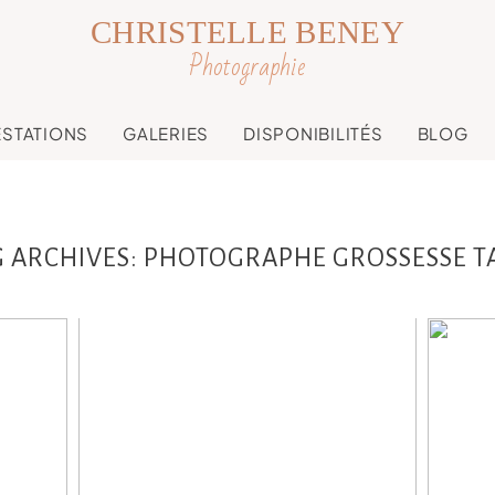
CHRISTELLE BENEY
Photographie
ESTATIONS
GALERIES
DISPONIBILITÉS
BLOG
G ARCHIVES:
PHOTOGRAPHE GROSSESSE T
e
Stephanie , séance
Ma
grossesse en studio,
Loa
io
Toulouse, Castres,
en 
,
Revel
g