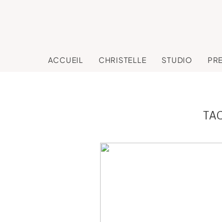
ACCUEIL
CHRISTELLE
STUDIO
PR
TA
Mélissa et sa joli
famille, séance
grossesse en stud
Toulouse, Revel